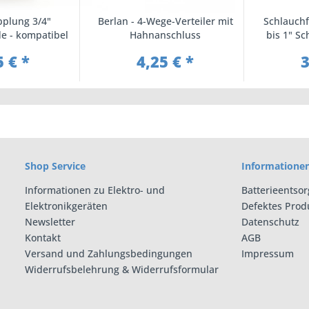
pplung 3/4"
Berlan - 4-Wege-Verteiler mit
Schlauchf
e - kompatibel
Hahnanschluss
bis 1" Sc
A System
Wa
5 € *
4,25 € *
3
Shop Service
Informatione
Informationen zu Elektro- und
Batterieentso
Elektronikgeräten
Defektes Prod
Newsletter
Datenschutz
Kontakt
AGB
Versand und Zahlungsbedingungen
Impressum
Widerrufsbelehrung & Widerrufsformular