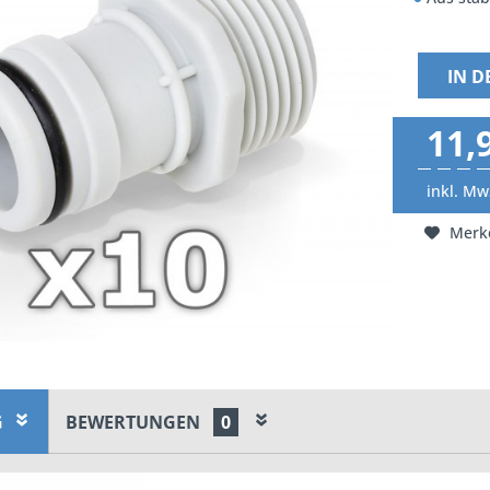
IN 
11,
inkl. Mw
Merk
G
BEWERTUNGEN
0