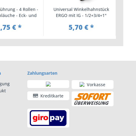
ührung - 4 Rollen -
Universal Winkelhahnstück
3
hläuche - Eck- und
ERGO mit IG - 1/2+3/4+1"
Hahn
ndmontage
,75 € *
5,70 € *
n
Zahlungsarten
rgung
Vorkasse
ukt
Kreditkarte