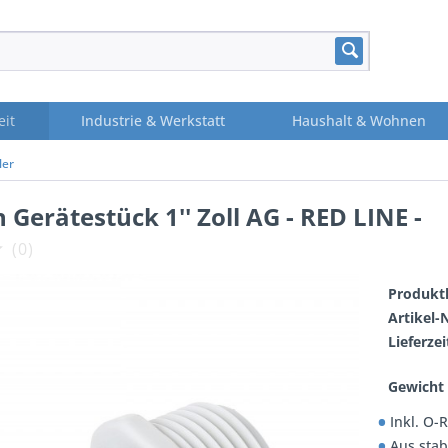
eit
Industrie & Werkstatt
Haushalt & Wohnen
ler
 Gerätestück 1'' Zoll AG - RED LINE -
(
0
)
Produktl
Artikel-N
Lieferzei
Gewicht 
Inkl. O-
Aus stab