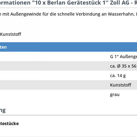
rmationen "10 x Berlan Gerätestück 1'' Zoll AG - 
e mit Außengewinde für die schnelle Verbindung an Wasserhahn,
Kunststoff
ten
G 1" Außenge
ca. Ø 35 x 5
ca. 14 g
Kunststoff
grau
ng
testücke