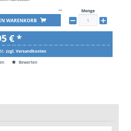
Menge
""
DEN WARENKORB
95 € *
St.
zzgl. Versandkosten
en
Bewerten