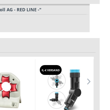
ll AG - RED LINE -"
0,-€ VERSAND
0,-€ V