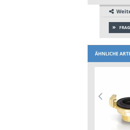
Weite
FRAG
ÄHNLICHE ART