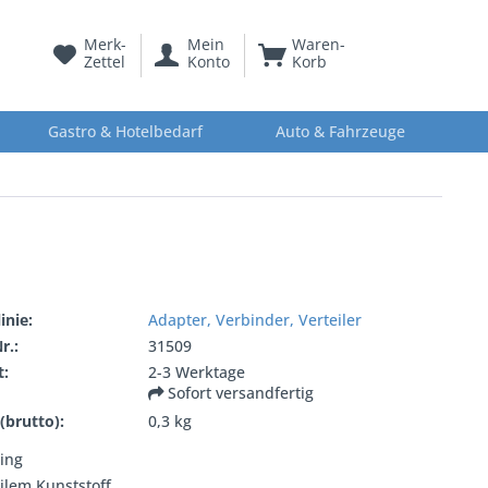
Merk-
Mein
Waren-
Zettel
Konto
Korb
Gastro & Hotelbedarf
Auto & Fahrzeuge
inie:
Adapter, Verbinder, Verteiler
r.:
31509
t:
2-3 Werktage
Sofort versandfertig
(brutto):
0,3 kg
Ring
ilem Kunststoff