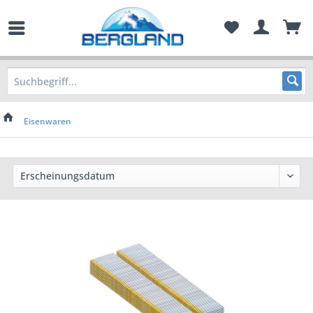
Eisenwaren
Preis
von
2,70 €
bis
28,90 €