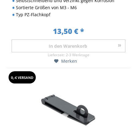
Selbstschneidend und verzinkt gegen Korrosion
Sortierte Größen von M3 - M6
Typ PZ-Flachkopf
13,50 € *
In den
Warenkorb
Lieferzeit:
2-3 Werktage
Merken
0,-€ VERSAND