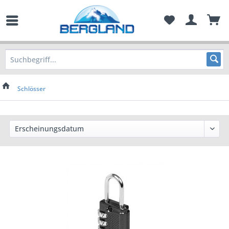
Schlösser
Preis
von
3,50 €
bis
11,50 €