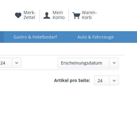
Merk-
Mein
Waren-
Zettel
Konto
Korb
Gastro & Hotelbedarf
Auto & Fahrzeuge
Artikel pro Seite: