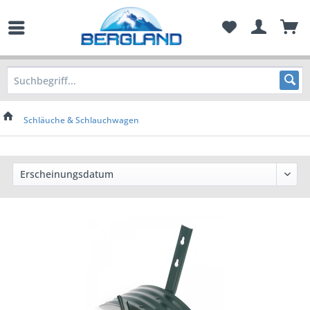
Schläuche & Schlauchwagen
Preis
von
3,50 €
bis
27,95 €