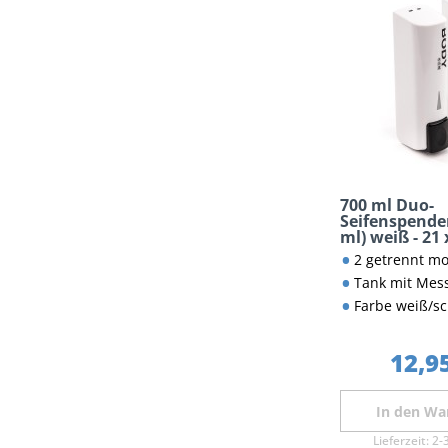
700 ml Duo-
Seifenspender
ml) weiß - 21 
2 getrennt montierbare S
Tank mit Messskala zur 
Farbe weiß/s
12,95
In den
Wa
Lieferzeit:
2-