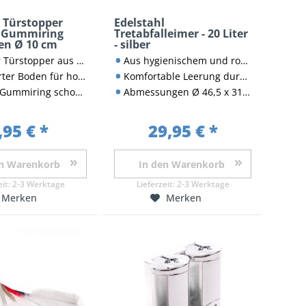
l Türstopper
Edelstahl
t Gummiring
Tretabfalleimer - 20 Liter
en Ø 10 cm
- silber
pper aus rostfreiem Edelstahl
Aus hygienischem und rostfreiem Edelstahl
en für hohe Rutschfestigkeit
Komfortable Leerung durch entnehmbaren Eimer
schont Türblätter vor Beschädigung
Abmessungen Ø 46,5 x 31 cm
,95 € *
29,95 € *
n
Warenkorb
In den
Warenkorb
eit:
2-3 Werktage
Lieferzeit:
2-3 Werktage
Merken
Merken