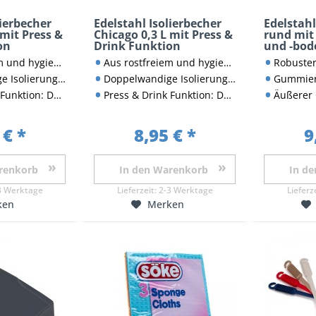
lierbecher
Edelstahl Isolierbecher
Edelstah
 mit Press &
Chicago 0,3 L mit Press &
rund mi
on
Drink Funktion
und -bod
ienischem Edelstahl
Aus rostfreiem und hygienischem Edelstahl
Robuster Türsto
 Temperatur lange konstant
Doppelwandige Isolierung hält Temperatur lange konstant
Gummierter Bod
kel drücken & genießen
Press & Drink Funktion: Deckel drücken & genießen
Äußerer Gummiring 
 € *
8,95 € *
9
renkorb
In den
Warenkorb
In de
3 Werktage
Lieferzeit:
2-3 Werktage
Lieferz
ken
Merken