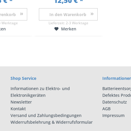
 € *
12,50 € *
renkorb
In den
Warenkorb
3 Werktage
Lieferzeit:
2-3 Werktage
ken
Merken
Shop Service
Informatione
Informationen zu Elektro- und
Batterieentso
Elektronikgeräten
Defektes Prod
Newsletter
Datenschutz
Kontakt
AGB
Versand und Zahlungsbedingungen
Impressum
Widerrufsbelehrung & Widerrufsformular