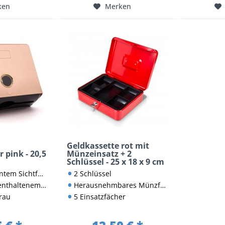
ken
Merken
Geldkassette rot mit
 pink - 20,5
Münzeinsatz + 2
Schlüssel - 25 x 18 x 9 cm
m Sichtfenster
2 Schlüssel
hlosssystem verriegelbar
Herausnehmbares Münzfach aus Kunststoff
grau
5 Einsatzfächer