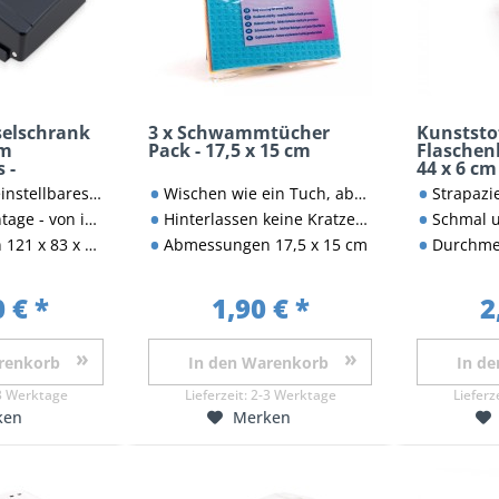
elschrank
3 x Schwammtücher
Kunststo
em
Pack - 17,5 x 15 cm
Flaschen
 -
44 x 6 cm
m
-stelliges Zahlenschloss
Wischen wie ein Tuch, absorbieren wie ein Schwamm
Strapazier
n und außen fixierbar
Hinterlassen keine Kratzer, Fussel oder Streifen
Schmal und lang
mt) 70 x 65 x 28 (Innenraum)
Abmessungen 17,5 x 15 cm
Durchmes
 € *
1,90 € *
2
renkorb
In den
Warenkorb
In de
3 Werktage
Lieferzeit:
2-3 Werktage
Lieferz
ken
Merken