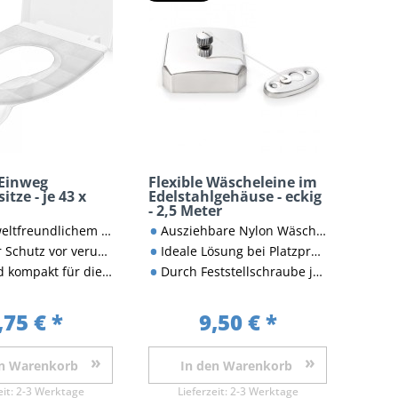
 Einweg
Flexible Wäscheleine im
itze - je 43 x
Edelstahlgehäuse - eckig
- 2,5 Meter
dlichem zersetzbarem Material
Ausziehbare Nylon Wäscheleine
vor verunreinigten Toilettenbrillen
Ideale Lösung bei Platzproblemen
t für die Geldbörse, Tasche etc.
Durch Feststellschraube jede Länge bis 2,5 m nutzbar
,75 € *
9,50 € *
n
Warenkorb
In den
Warenkorb
eit:
2-3 Werktage
Lieferzeit:
2-3 Werktage