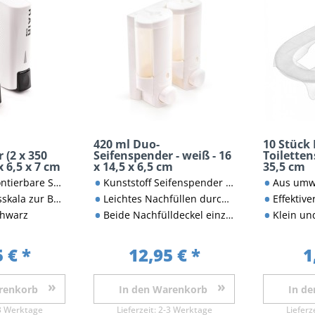
420 ml Duo-
10 Stück
 (2 x 350
Seifenspender - weiß - 16
Toilettens
x 6,5 x 7 cm
x 14,5 x 6,5 cm
35,5 cm
eifenspender a 350 ml
Kunststoff Seifenspender mit 2 Befüllkammern
Aus umweltfreun
Befüllung entnehmbar
Leichtes Nachfüllen durch weit aufklappbare Deckel
Effektiver Schutz 
chwarz
Beide Nachfülldeckel einzeln abschließbar
Klein und kompak
 € *
12,95 € *
1
renkorb
In den
Warenkorb
In de
3 Werktage
Lieferzeit:
2-3 Werktage
Lieferz