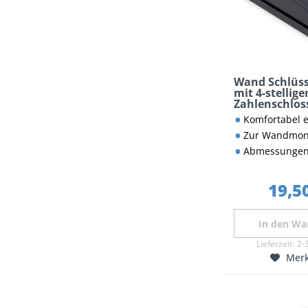
Wand Schlüss
mit 4-stellig
Zahlenschloss
121x83x40 m
Komfortabel einstellbares 4
Zur Wandmontage - von inne
Abmessungen 121 x 83 x 40 mm (gesa
19,50
In den
Wa
Lieferzeit:
2-
Mer