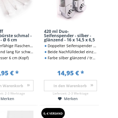
ff
420 ml Duo-
bürste schmal -
Seifenspender - silber -
 - Ø 6 cm
glänzend - 16 x 14,5 x 6,5
cm
fähige Flaschenbürste
Doppelter Seifenspender in edlem Design
 für schwer erreichbare Stellen
Beide Nachfülldeckel einzeln abschließbar
ser 6 cm (Kopf)
Farbe silber glänzend / transparent
,95 € *
14,95 € *
n
Warenkorb
In den
Warenkorb
eit:
2-3 Werktage
Lieferzeit:
2-3 Werktage
Merken
Merken
0,-€ VERSAND