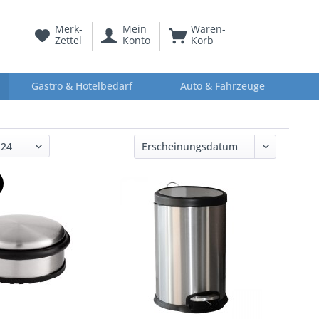
Merk-
Mein
Waren-
Zettel
Konto
Korb
Gastro & Hotelbedarf
Auto & Fahrzeuge