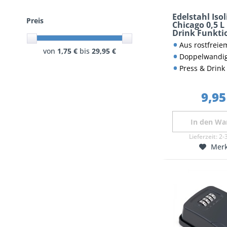
Edelstahl Iso
Preis
Chicago 0,5 L
Drink Funkti
Aus rostfreiem und hyg
von
1,75 €
bis
29,95 €
Doppelwandige Isolierung hält
Press & Drink Funktion: Dec
9,95
In den
Wa
Lieferzeit:
2-
Mer