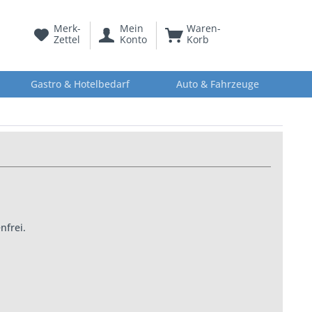
Merk-
Mein
Waren-
Zettel
Konto
Korb
Gastro & Hotelbedarf
Auto & Fahrzeuge
nfrei.