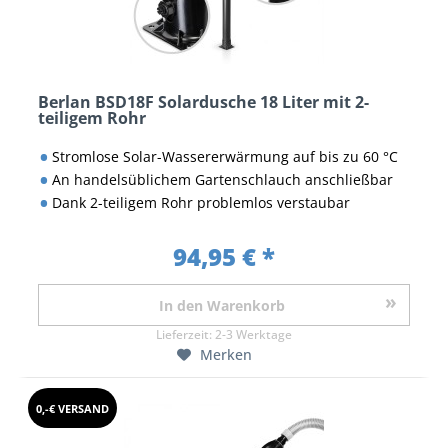
Berlan BSD18F Solardusche 18 Liter mit 2-
teiligem Rohr
Stromlose Solar-Wassererwärmung auf bis zu 60 °C
An handelsüblichem Gartenschlauch anschließbar
Dank 2-teiligem Rohr problemlos verstaubar
94,95 € *
In den
Warenkorb
Lieferzeit:
2-3 Werktage
Merken
0,-€ VERSAND