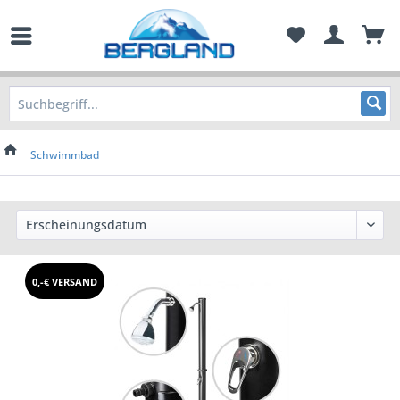
Schwimmbad
Preis
von
0,-€ VERSAND
21,95 €
bis
94,95 €