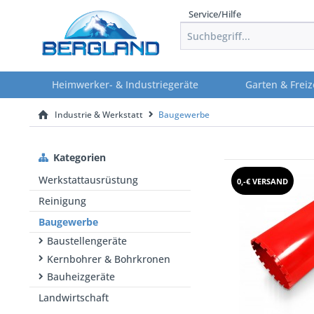
Service/Hilfe
Heimwerker- & Industriegeräte
Garten & Freiz
Industrie & Werkstatt
Baugewerbe
Kategorien
Werkstattausrüstung
0,-€ VERSAND
Reinigung
Baugewerbe
Baustellengeräte
Kernbohrer & Bohrkronen
Bauheizgeräte
Landwirtschaft