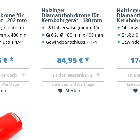
Holzinger
Holzinge
krone für
Diamantbohrkrone für
Diamantb
t - 202 mm
Kernbohrgerät - 180 mm
Kernbohr
werk, Naturstein und Beton
18 Universalsegmente für Mauerwerk, Naturstein und Beton
24 Universalsegment
 mm x 400 mm
Größe Ø 180 mm x 400 mm
Größe Ø
luss 1 1/4"
Gewindeanschluss 1 1/4"
Gewindea
 € *
84,95 € *
17
renkorb
In den
Warenkorb
In de
3 Werktage
Lieferzeit:
2-3 Werktage
Lieferz
ken
Merken