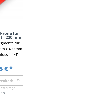
krone für
t - 220 mm
werk, Naturstein und Beton
 mm x 400 mm
luss 1 1/4"
5 € *
renkorb
3 Werktage
ken