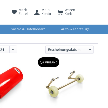
Merk-
Mein
Waren-
Zettel
Konto
Korb
Gastro & Hotelbedarf
Auto & Fahrzeuge
0,-€ VERSAND