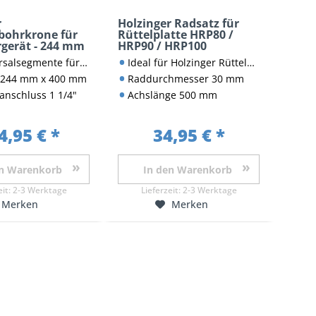
r
Holzinger Radsatz für
ohrkrone für
Rüttelplatte HRP80 /
gerät - 244 mm
HRP90 / HRP100
e für Mauerwerk, Naturstein und Beton
Ideal für Holzinger Rüttelplatten HRP80 oder HRP90
 244 mm x 400 mm
Raddurchmesser 30 mm
nschluss 1 1/4"
Achslänge 500 mm
4,95 € *
34,95 € *
n
Warenkorb
In den
Warenkorb
eit:
2-3 Werktage
Lieferzeit:
2-3 Werktage
Merken
Merken