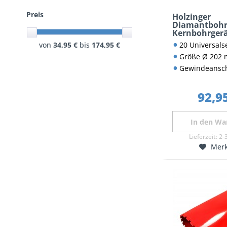
Preis
Holzinger
Diamantbohr
Kernbohrgerä
20 Universalsegmente für Mauer
von
34,95 €
bis
174,95 €
Größe Ø 202
Gewindeansch
92,95
In den
Wa
Lieferzeit:
2-
Mer