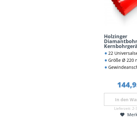
Holzinger
Diamantbohr
Kernbohrgerä
22 Universalsegmente für Mauer
Größe Ø 220
Gewindeansch
144,9
In den
Wa
Lieferzeit:
2-
Mer