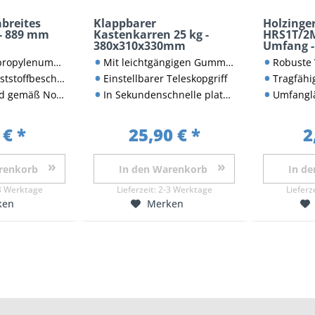
abreites
Klappbarer
Holzinge
 - 889 mm
Kastenkarren 25 kg -
HRS1T/2M
380x310x330mm
Umfang -
umhüllter Latexgurt
Mit leichtgängigen Gummirädern
Robuste Verarbe
chichteter Stahlhaken
Einstellbarer Teleskopgriff
Tragfähi
Norm BS AU 258:1995
In Sekundenschnelle platzsparend zusammenklappbar
Umfangl
 € *
25,90 € *
2
renkorb
In den
Warenkorb
In de
3 Werktage
Lieferzeit:
2-3 Werktage
Lieferz
ken
Merken