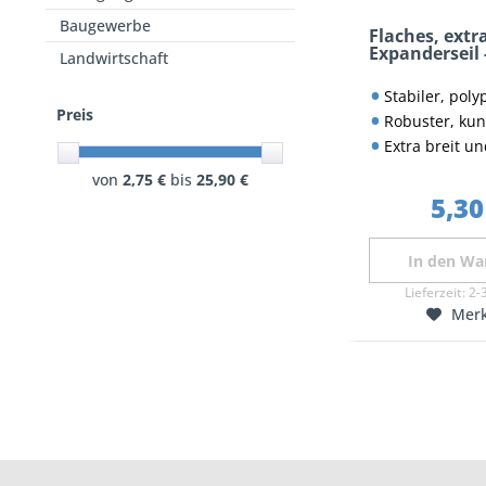
Baugewerbe
Flaches, extr
Expanderseil
Landwirtschaft
Stabiler, polypropylen
Preis
Robuster, kunststoffbes
Extra breit und gemäß 
von
2,75 €
bis
25,90 €
5,30
In den
Wa
Lieferzeit:
2-
Mer