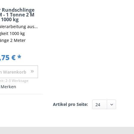
r Rundschlinge
 - 1 Tonne 2 M
 1000 kg
itung aus Polyester > EN 1492-2
gkeit 1000 kg
änge 2 Meter
,75 € *
n
Warenkorb
eit:
2-3 Werktage
Merken
Artikel pro Seite: