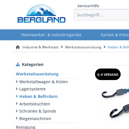
Service/Hilfe
Heimwerker- & Industriegeräte
Garten & Freiz
Industrie & Werkstatt
Werkstattausrüstung
Heben & Bef
Kategorien
Werkstattausrüstung
0,-€ VERSAND
Werkstattwagen & Kisten
Lagersysteme
Heben & Befördern
Arbeitsleuchten
Schränke & Spinde
Biegemaschinen
Reinigung