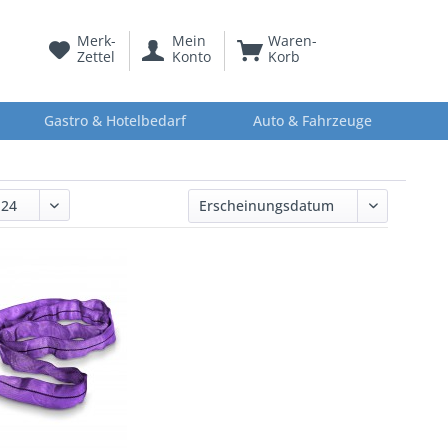
Merk-
Mein
Waren-
Zettel
Konto
Korb
Gastro & Hotelbedarf
Auto & Fahrzeuge