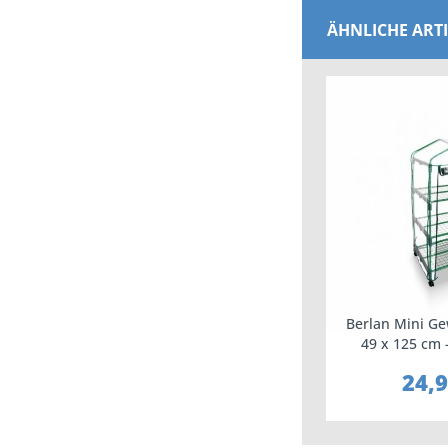
ÄHNLICHE ART
Berlan Mini G
49 x 125 cm 
Rollen f
24,9