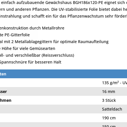
d einfach aufzubauende Gewächshaus BGH186x120-PE eignet sich
n und anderen Pflanzen. Die UV-stabilisierte Folie bietet dabei 
nstrahlung und schafft ein für das Pflanzenwachstum sehr förderl
enkonstruktion durch Metallrohre
te PE-Gitterfolie
l mit 2 Metallablagegittern für optimale Raumaufteilung
 Höhe für viele Gemüsearten
ll- und verschließbar (Reissverschluss)
Spannschnüre für besseren Halt
ten
135 g/m² - UV
ser
16 mm
ahmen
3 Stück
Satteldach
190 cm
150 cm