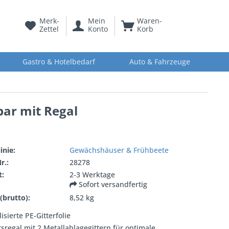
Merk-
Mein
Waren-
Zettel
Konto
Korb
Gastro & Hotelbedarf
Auto & Fahrzeuge
ar mit Regal
inie:
Gewächshäuser & Frühbeete
r.:
28278
t:
2-3 Werktage
Sofort versandfertig
(brutto):
8,52 kg
isierte PE-Gitterfolie
sregal mit 2 Metallablagegittern für optimale