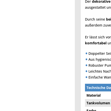
Der
dekorativ
ausgestattet un
Durch seine
be
außerdem zuver
Er lässt sich vo
komfortabel
u
Doppelter Se
Aus hygienisc
Robuster Pu
Leichtes Nac
Einfache Wan
Technische Da
Material
Tankvolumen
Farbe