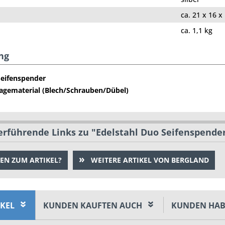
ca. 21 x 16 x
ca. 1,1 kg
ng
eifenspender
gematerial (Blech/Schrauben/Dübel)
rführende Links zu "Edelstahl Duo Seifenspender - 
EN ZUM ARTIKEL?
WEITERE ARTIKEL VON BERGLAND
IKEL
KUNDEN KAUFTEN AUCH
KUNDEN HAB