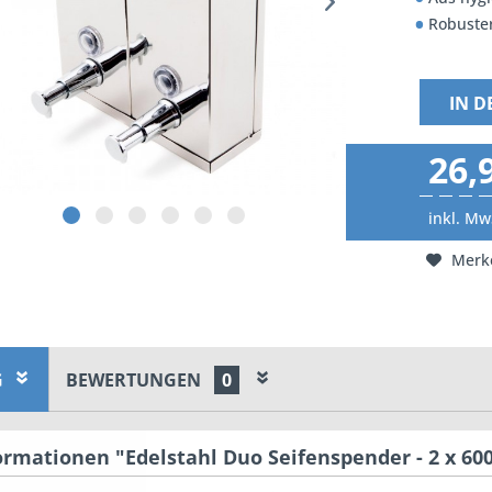
Robuste
IN 
26,
inkl. Mw
Merk
G
BEWERTUNGEN
0
rmationen "Edelstahl Duo Seifenspender - 2 x 600 