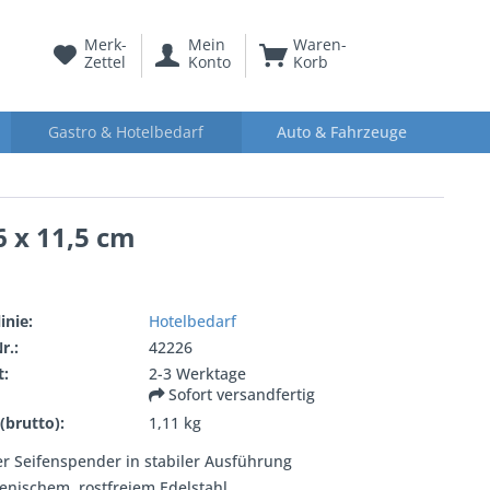
Merk-
Mein
Waren-
Zettel
Konto
Korb
Gastro & Hotelbedarf
Auto & Fahrzeuge
6 x 11,5 cm
inie:
Hotelbedarf
r.:
42226
t:
2-3 Werktage
Sofort versandfertig
(brutto):
1,11 kg
r Seifenspender in stabiler Ausführung
enischem, rostfreiem Edelstahl