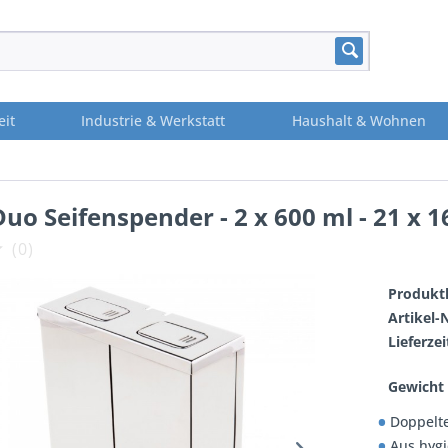
eit
Industrie & Werkstatt
Haushalt & Wohnen
Duo Seifenspender - 2 x 600 ml - 21 x 1
(
0
)
Produktl
Artikel-N
Lieferzei
Gewicht 
Doppelte
Aus hygi