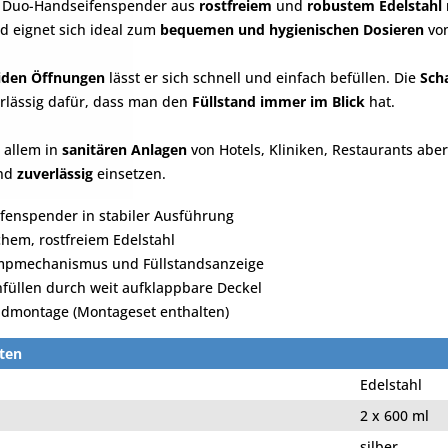
e
Duo-Handseifenspender aus
rostfreiem
und
robustem Edelstah
d eignet sich ideal zum
bequemen und hygienischen Dosieren
von
iden Öffnungen
lässt er sich schnell und einfach befüllen. Die
Sch
lässig dafür, dass man den
Füllstand immer im Blick
hat.
r allem in
sanitären Anlagen
von Hotels, Kliniken, Restaurants abe
nd
zuverlässig
einsetzen.
ifenspender in stabiler Ausführung
hem, rostfreiem Edelstahl
mpmechanismus und Füllstandsanzeige
hfüllen durch weit aufklappbare Deckel
dmontage (Montageset enthalten)
ten
Edelstahl
2 x 600 ml
silber