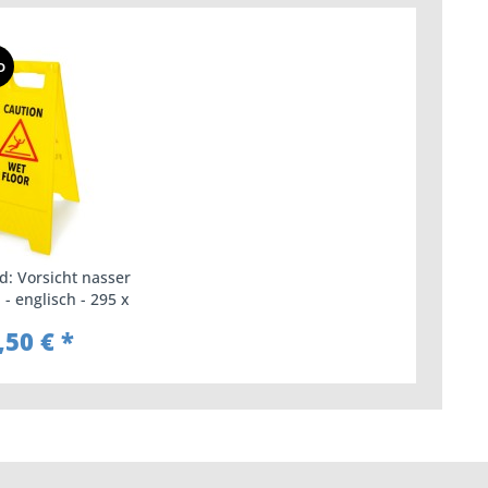
D
d: Vorsicht nasser
- englisch - 295 x
0 mm - gelb
,50 € *