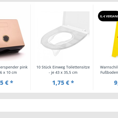
0,-€ VERSAN
ierspender pink
10 Stück Einweg Toilettensitze
Warnschil
26 x 10 cm
- je 43 x 35,5 cm
Fußboden 
61
5 € *
1,75 € *
9