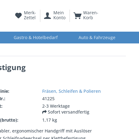
Merk-
Mein
Waren-
Zettel
Konto
Korb
Gastro & Hotelbedarf
Auto & Fahrzeuge
stigung
inie:
Fräsen, Schleifen & Polieren
r.:
41225
t:
2-3 Werktage
Sofort versandfertig
(brutto):
1,17 kg
bler, ergonomischer Handgriff mit Auslöser
r Schleifpadwechsel per Klettbefestigung