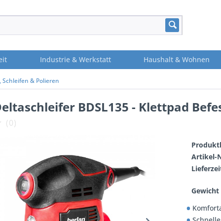
eit
Industrie & Werkstatt
Haushalt & Wohnen
 Schleifen & Polieren
eltaschleifer BDSL135 - Klettpad Befe
(
0
)
Produktl
Artikel-N
Lieferzei
Gewicht 
Komforta
Schnelle