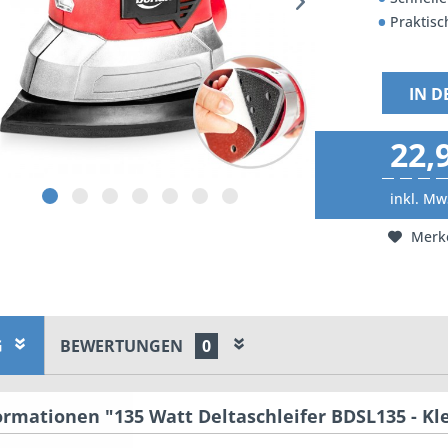
Praktisc
IN 
22,
inkl. Mw
Merk
G
BEWERTUNGEN
0
rmationen "135 Watt Deltaschleifer BDSL135 - Kl