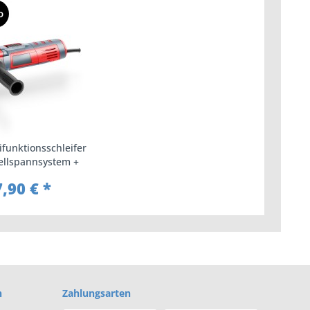
D
funktionsschleifer
ellspannsystem +
Zubehör
,90 € *
n
Zahlungsarten