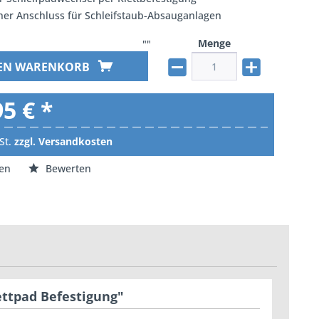
her Anschluss für Schleifstaub-Absauganlagen
Menge
""
DEN WARENKORB
95 € *
St.
zzgl. Versandkosten
en
Bewerten
ettpad Befestigung"