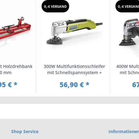
0,-€ VERSAND
0,-€ VERSAN
tt Holzdrehbank
300W Multifunktionsschleifer
400W Multi
00 mm
mit Schnellspannsystem +
mit Schn
Zubehör
95 € *
56,90 € *
67
Shop Service
Informatione