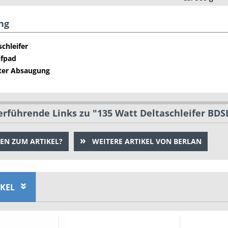
ng
schleifer
ifpad
ter Absaugung
rführende Links zu "135 Watt Deltaschleifer BDSL
EN ZUM ARTIKEL?
WEITERE ARTIKEL VON BERLAN
IKEL