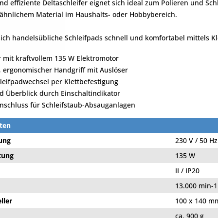
und effiziente Deltaschleifer eignet sich ideal zum Polieren und Sc
 ähnlichem Material im Haushalts- oder Hobbybereich.
sich handelsübliche Schleifpads schnell und komfortabel mittels K
r mit kraftvollem 135 W Elektromotor
, ergonomischer Handgriff mit Auslöser
leifpadwechsel per Klettbefestigung
d Überblick durch Einschaltindikator
Anschluss für Schleifstaub-Absauganlagen
ten
ung
230 V / 50 Hz
tung
135 W
II / IP20
13.000 min-1
ller
100 x 140 m
ca. 900 g