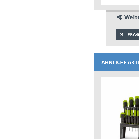
Weite
FRAG
ÄHNLICHE ART