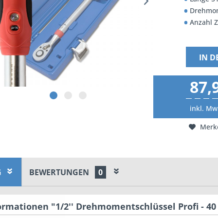
Drehmom
Anzahl 
IN 
87,
inkl. Mw
Merk
G
BEWERTUNGEN
0
rmationen "1/2'' Drehmomentschlüssel Profi - 40