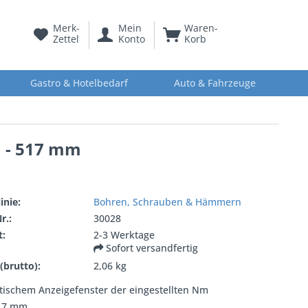
Merk-
Mein
Waren-
Zettel
Konto
Korb
Gastro & Hotelbedarf
Auto & Fahrzeuge
m - 517 mm
inie:
Bohren, Schrauben & Hämmern
r.:
30028
t:
2-3 Werktage
Sofort versandfertig
(brutto):
2,06 kg
tischem Anzeigefenster der eingestellten Nm
17 mm