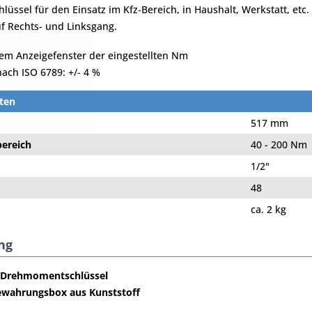
üssel für den Einsatz im Kfz-Bereich, in Haushalt, Werkstatt, et
f Rechts- und Linksgang.
hem Anzeigefenster der eingestellten Nm
ach ISO 6789: +/- 4 %
ten
517 mm
ereich
40 - 200 Nm
1/2"
48
ca. 2 kg
ng
-Drehmomentschlüssel
wahrungsbox aus Kunststoff