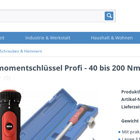
eit
Industrie & Werkstatt
Haushalt & Wohnen
 Schrauben & Hämmern
momentschlüssel Profi - 40 bis 200 N
(
0
)
Produktl
Artikel-N
Lieferzei
Gewicht 
Mit prak
Länge 5