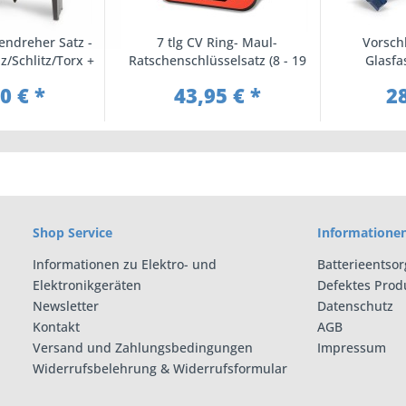
endreher Satz -
7 tlg CV Ring- Maul-
Vorsch
z/Schlitz/Torx +
Ratschenschlüsselsatz (8 - 19
Glasfas
lter
mm)
0 € *
43,95 € *
28
Shop Service
Informatione
Informationen zu Elektro- und
Batterieentso
Elektronikgeräten
Defektes Prod
Newsletter
Datenschutz
Kontakt
AGB
Versand und Zahlungsbedingungen
Impressum
Widerrufsbelehrung & Widerrufsformular