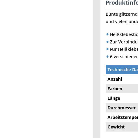
Produktinfo
Bunte glitzernd
und vielen ande
Heißklebesti
Zur Verbindun
Für Heißkleb
6 verschieden
Technische Da
Anzahl
Farben
Länge
Durchmesser
Arbeitstempe
Gewicht