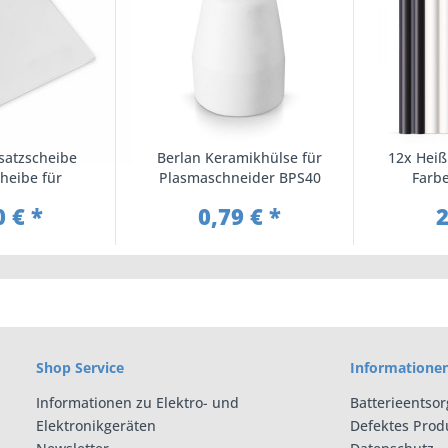
satzscheibe
Berlan Keramikhülse für
12x Heiß
heibe für
Plasmaschneider BPS40
Farbe
n Schweißhelm
7
0 € *
0,79 € *
2
Shop Service
Informatione
Informationen zu Elektro- und
Batterieentso
Elektronikgeräten
Defektes Prod