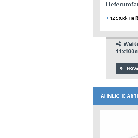
Lieferumfa
12 Stück
Heiß
Weite
11x100
FRAG
ÄHNLICHE ART