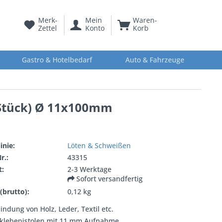
Merk-
Mein
Waren-
Zettel
Konto
Korb
Gastro & Hotelbedarf
Auto & Fahrzeuge
2 Stück) Ø 11x100mm
inie:
Löten & Schweißen
r.:
43315
t:
2-3 Werktage
Sofort versandfertig
(brutto):
0,12 kg
indung von Holz, Leder, Textil etc.
ßklebepistolen mit 11 mm Aufnahme