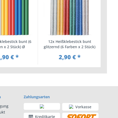
klebestick bunt (6
12x Heißklebestick bunt
n x 2 Stück) Ø
glitzernd (6 Farben x 2 Stück)
,2x100mm
Ø 7,2x100mm
,90 € *
2,90 € *
n
Zahlungsarten
rgung
Vorkasse
ukt
Kreditkarte