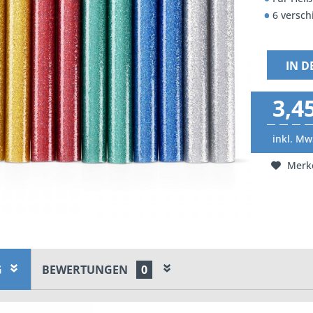
6 versch
IN 
3,45
inkl. Mw
Merk
G
BEWERTUNGEN
0