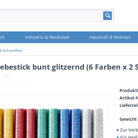
eit
Industrie & Werkstatt
Haushalt & Wohnen
 & Schweißen
ebestick bunt glitzernd (6 Farben x 
(
0
)
Produktl
Artikel-N
Lieferzei
Gewicht 
Zur Verb
Für Hei