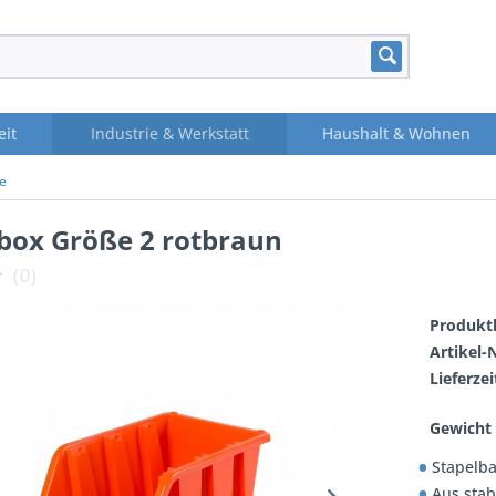
eit
Industrie & Werkstatt
Haushalt & Wohnen
e
rbox Größe 2 rotbraun
(
0
)
Produktl
Artikel-N
Lieferzei
Gewicht 
Stapelba
Aus stab