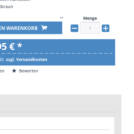
otbraun
Menge
""
DEN WARENKORB
95 € *
St.
zzgl. Versandkosten
en
Bewerten