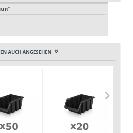
aun"
EN AUCH ANGESEHEN
0,-€ V