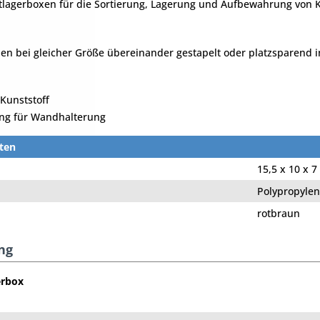
tlagerboxen für die Sortierung, Lagerung und Aufbewahrung von Kl
en bei gleicher Größe übereinander gestapelt oder platzsparend 
Kunststoff
ung für Wandhalterung
ten
15,5 x 10 x 7
Polypropylen
rotbraun
ng
erbox