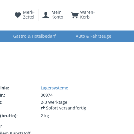
Merk-
Mein
Waren-
Zettel
Konto
Korb
Gastro & Hotelbedarf
Auto & Fahrzeuge
inie:
Lagersysteme
r.:
30974
t:
2-3 Werktage
Sofort versandfertig
(brutto):
2 kg
r
ilem Kunststoff