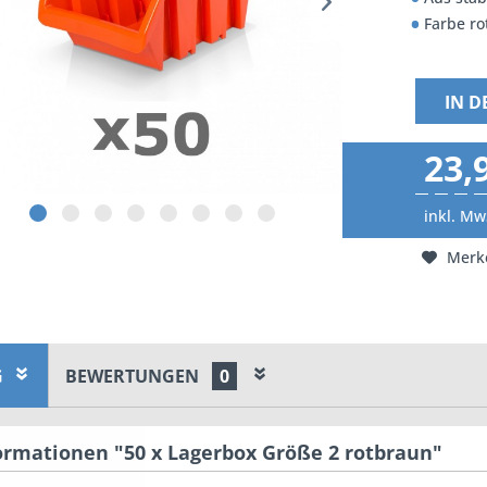
Farbe r
IN 
23,
inkl. Mw
Merk
G
BEWERTUNGEN
0
ormationen "50 x Lagerbox Größe 2 rotbraun"