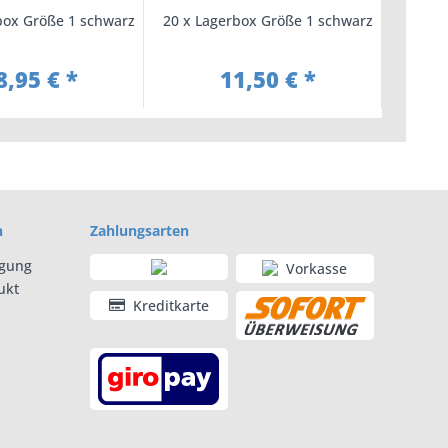
box Größe 1 schwarz
20 x Lagerbox Größe 1 schwarz
10 x L
8,95 € *
11,50 € *
n
Zahlungsarten
rgung
Vorkasse
ukt
Kreditkarte