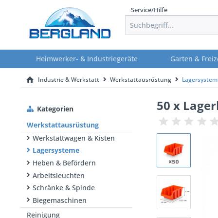
Service/Hilfe
Heimwerker- & Industriegeräte
Garten & Freiz
Industrie & Werkstatt
Werkstattausrüstung
Lagersystem
50 x Lage
Kategorien
Werkstattausrüstung
Werkstattwagen & Kisten
Lagersysteme
Heben & Befördern
Arbeitsleuchten
Schränke & Spinde
Biegemaschinen
Reinigung